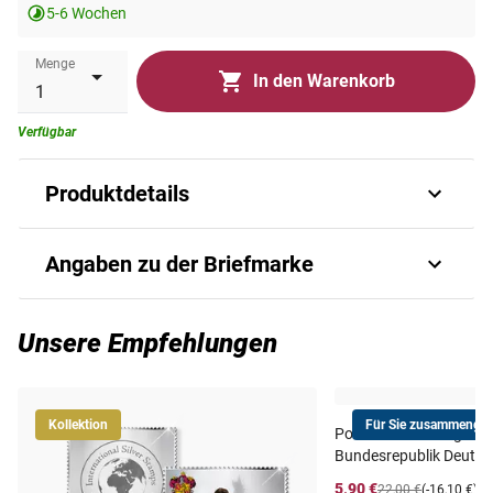
5-6 Wochen
Menge
In den Warenkorb
Verfügbar
Produktdetails
football germany 2006 s s 4000 gb5p05b silver 247 2974
Angaben zu der Briefmarke
bl 495
Art.-Nr.
P_B_GB5p05b-silver#ug
Unsere Empfehlungen
Ausgabejahr
2005
Kollektion
Für Sie zusammengest
Postfrischer Jahrgang
GUINEA-BISSAU (Guiné-
Ausgabeland
Bundesrepublik Deutsc
Bissau)
5,90 €
22,00 €
(-16,10 €)