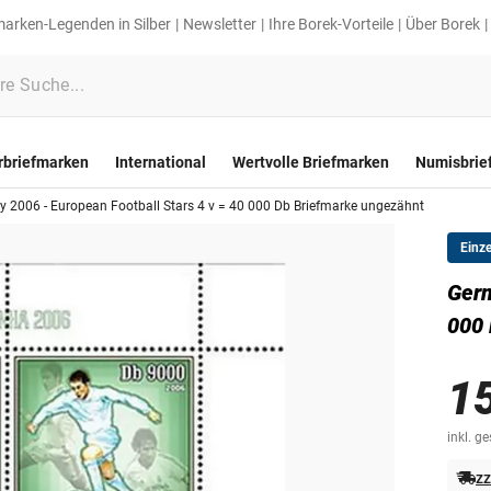
marken-Legenden in Silber
Newsletter
Ihre Borek-Vorteile
Über Borek
rbriefmarken
International
Wertvolle Briefmarken
Numisbrie
 2006 - European Football Stars 4 v = 40 000 Db Briefmarke ungezähnt
Einz
Germ
000 
1
inkl. g
zz