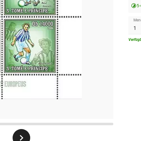
5
Men
Verfüg