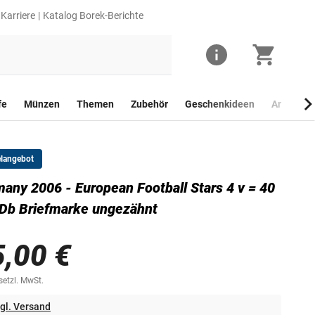
Karriere
Katalog Borek-Berichte
fe
Münzen
Themen
Zubehör
Geschenkideen
Anlagego
elangebot
any 2006 - European Football Stars 4 v = 40
Db Briefmarke ungezähnt
5,00 €
esetzl. MwSt.
gl. Versand