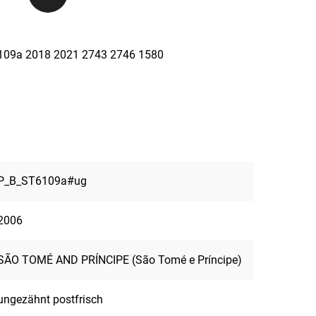
t6109a 2018 2021 2743 2746 1580
P_B_ST6109a#ug
2006
SÃO TOMÉ AND PRÍNCIPE (São Tomé e Príncipe)
ungezähnt postfrisch