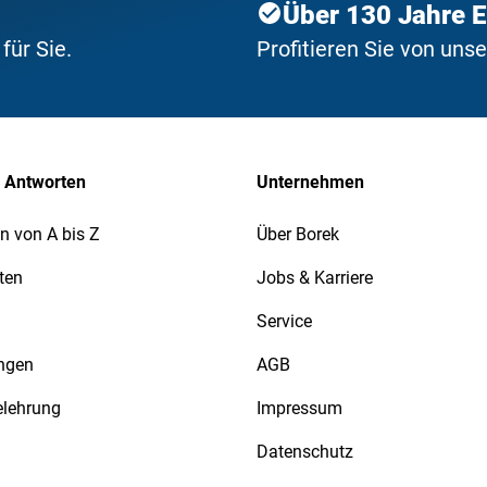
Über 130 Jahre 
ür Sie.
Profitieren Sie von uns
 Antworten
Unternehmen
n von A bis Z
Über Borek
ten
Jobs & Karriere
Service
ngen
AGB
elehrung
Impressum
Datenschutz