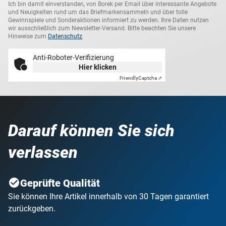
Ich bin damit einverstanden, von Borek per Email über interessante Angebote
und Neuigkeiten rund um das Briefmarkensammeln und über tolle
Gewinnspiele und Sonderaktionen informiert zu werden. Ihre Daten nutzen
wir ausschließlich zum Newsletter-Versand. Bitte beachten Sie unsere
Hinweise zum
Datenschutz
.
Anti-Roboter-Verifizierung
Hier klicken
Friendly
Captcha ⇗
Darauf können Sie sich
verlassen
Geprüfte Qualität
Sie können Ihre Artikel innerhalb von 30 Tagen garantiert
zurückgeben.