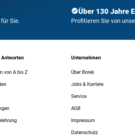
Über 130 Jahre 
ür Sie.
Profitieren Sie von uns
 Antworten
Unternehmen
n von A bis Z
Über Borek
ten
Jobs & Karriere
Service
ngen
AGB
elehrung
Impressum
Datenschutz