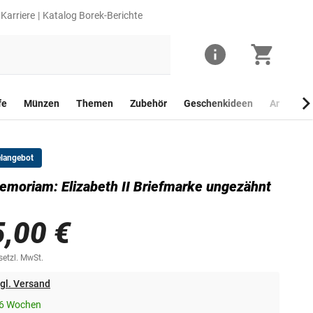
Karriere
Katalog Borek-Berichte
fe
Münzen
Themen
Zubehör
Geschenkideen
Anlagego
elangebot
emoriam: Elizabeth II Briefmarke ungezähnt
5,00 €
esetzl. MwSt.
gl. Versand
-6 Wochen