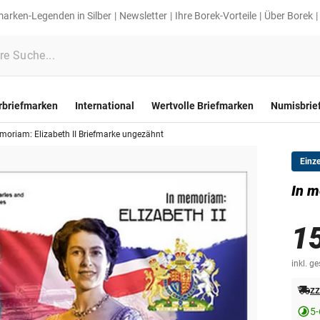
marken-Legenden in Silber
Newsletter
Ihre Borek-Vorteile
Über Borek
rbriefmarken
International
Wertvolle Briefmarken
Numisbrie
moriam: Elizabeth II Briefmarke ungezähnt
Einz
In m
1
inkl. g
zz
5