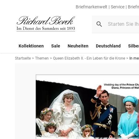
Briefmarkenwelt
Service
Brief
Kollektionen
Sale
Neuheiten
Deutschland
Silbe
Startseite
>
Themen
>
Queen Elizabeth II. - Ein Leben für die Krone
>
In me