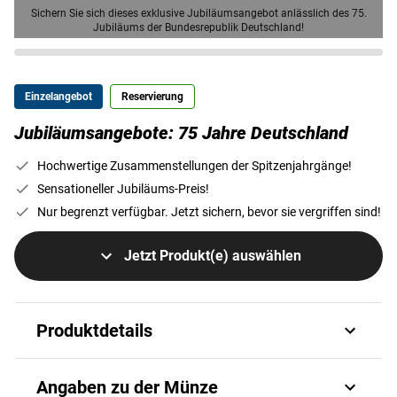
Sichern Sie sich dieses exklusive Jubiläumsangebot anlässlich des 75.
Jubiläums der Bundesrepublik Deutschland!
Einzelangebot
Reservierung
Jubiläumsangebote: 75 Jahre Deutschland
Hochwertige Zusammenstellungen der Spitzenjahrgänge!
Sensationeller Jubiläums-Preis!
Nur begrenzt verfügbar. Jetzt sichern, bevor sie vergriffen sind!
Jetzt Produkt(e) auswählen
Produktdetails
75 Jahre Bundesrepublik
Angaben zu der Münze