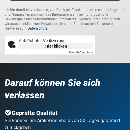
Ich bin damit einverstanden, von Borek per Email über interessante Angebote
und Neuigkeiten rund um das Briefmarkensammeln und über tolle
Gewinnspiele und Sonderaktionen informiert zu werden. Ihre Daten nutzen
wir ausschließlich zum Newsletter-Versand. Bitte beachten Sie unsere
Hinweise zum
Datenschutz
.
Anti-Roboter-Verifizierung
Hier klicken
Friendly
Captcha ⇗
Darauf können Sie sich
verlassen
Geprüfte Qualität
Sie können Ihre Artikel innerhalb von 30 Tagen garantiert
zurückgeben.