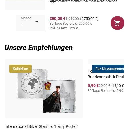
Versandkostenfrei innerhalb Deutschlands
Menge
290,00 €
1.040,00 €
(-750,00 €)
30-Tage-Bestpreis: 290,00 €
inkl. gesetzl. MwSt.
Unsere Empfehlungen
Kollektion
Für Sie zusammengest
Postfrischer Jahrgang
Bundesrepublik Deutsc
5,90 €
22,00 €
(-16,10 €)
30-Tage-Bestpreis: 5,90 €
i
International Silver Stamps "Harry Potter"