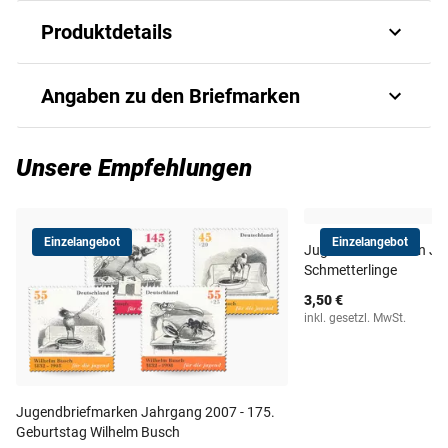
Produktdetails
Sichern Sie sich jetzt die
Angaben zu den Briefmarken
Jugendbriefmarken des
Briefmarkenjahrgangs 2002 mit dem
Art.-Nr.
110510815
Unsere Empfehlungen
Thema "Kinderspielzeug"!
Ausgabejahr
2002
Einzelangebot
Einzelangebot
Jugendbriefmarken Ja
Ausgabeland
Deutschland
Schmetterlinge
3,50 €
Prägequalität /
inkl. gesetzl. MwSt.
"postfrisch"
Erhaltung
Anzahl Werte
5
Jugendbriefmarken Jahrgang 2007 - 175.
Geburtstag Wilhelm Busch
Michel-Nr.
2260-2264