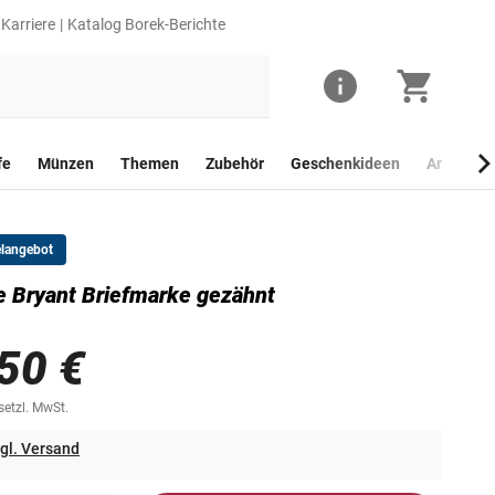
Karriere
Katalog Borek-Berichte
fe
Münzen
Themen
Zubehör
Geschenkideen
Anlagego
elangebot
 Bryant Briefmarke gezähnt
50 €
esetzl. MwSt.
gl. Versand