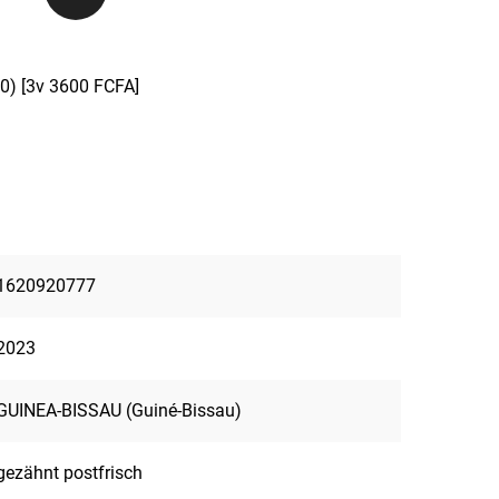
0) [3v 3600 FCFA]
1620920777
2023
GUINEA-BISSAU (Guiné-Bissau)
gezähnt postfrisch