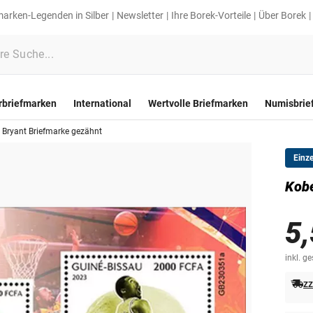
marken-Legenden in Silber
Newsletter
Ihre Borek-Vorteile
Über Borek
rbriefmarken
International
Wertvolle Briefmarken
Numisbrie
 Bryant Briefmarke gezähnt
Einz
Kobe
5,
inkl. g
zz