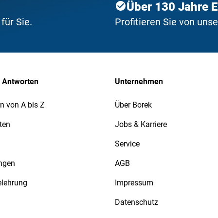
Über 130 Jahre 
ür Sie.
Profitieren Sie von uns
 Antworten
Unternehmen
n von A bis Z
Über Borek
ten
Jobs & Karriere
Service
ngen
AGB
elehrung
Impressum
Datenschutz