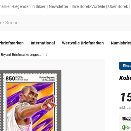
marken-Legenden in Silber
Newsletter
Ihre Borek-Vorteile
Über Borek
rbriefmarken
International
Wertvolle Briefmarken
Numisbrie
 Bryant Briefmarke ungezähnt
Einz
Kobe
1
inkl. g
zz
5