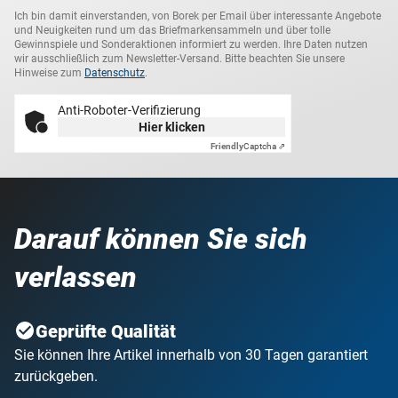
Ich bin damit einverstanden, von Borek per Email über interessante Angebote
und Neuigkeiten rund um das Briefmarkensammeln und über tolle
Gewinnspiele und Sonderaktionen informiert zu werden. Ihre Daten nutzen
wir ausschließlich zum Newsletter-Versand. Bitte beachten Sie unsere
Hinweise zum
Datenschutz
.
Anti-Roboter-Verifizierung
Hier klicken
Friendly
Captcha ⇗
Darauf können Sie sich
verlassen
Geprüfte Qualität
Sie können Ihre Artikel innerhalb von 30 Tagen garantiert
zurückgeben.