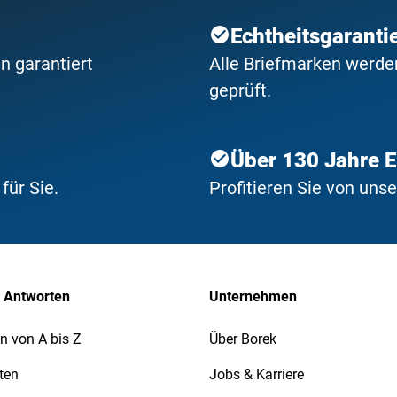
Echtheitsgaranti
n garantiert
Alle Briefmarken werden
geprüft.
Über 130 Jahre 
ür Sie.
Profitieren Sie von uns
 Antworten
Unternehmen
n von A bis Z
Über Borek
ten
Jobs & Karriere