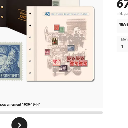
6
inkl. g
Ve
Men
algouvernement 1939-1944"