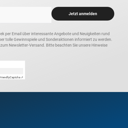
Jetzt anmelden
rek per Email über interessante Angebote und Neuigkeiten rund
 tolle Gewinnspiele und Sonderaktionen informiert zu werden.
h zum Newsletter-Versand. Bitte beachten Sie unsere Hinweise
Friendly
Captcha ⇗