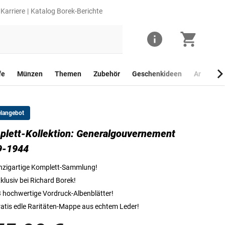
Karriere
Katalog Borek-Berichte
fe
Münzen
Themen
Zubehör
Geschenkideen
Anlagego
elangebot
lett-Kollektion: Generalgouvernement
9-1944
nzigartige Komplett-Sammlung!
klusiv bei Richard Borek!
 hochwertige Vordruck-Albenblätter!
atis edle Raritäten-Mappe aus echtem Leder!