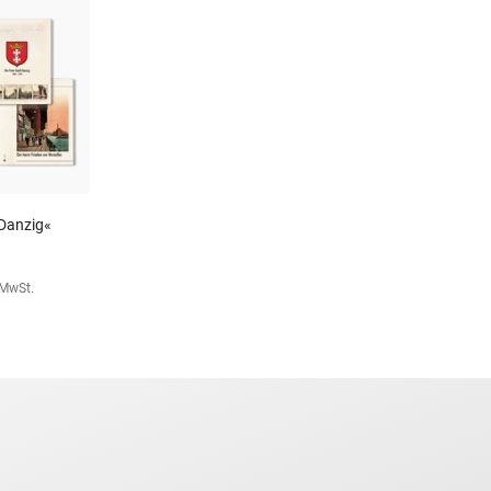
 Danzig«
. MwSt.