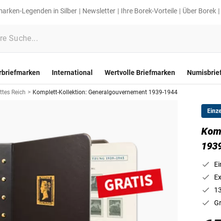
marken-Legenden in Silber
Newsletter
Ihre Borek-Vorteile
Über Borek
rbriefmarken
International
Wertvolle Briefmarken
Numisbrie
ttes Reich
>
Komplett-Kollektion: Generalgouvernement 1939-1944
Einz
Komp
193
Ei
Ex
13
Gr