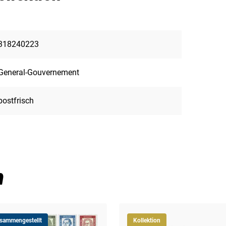
318240223
General-Gouvernement
postfrisch
n
usammengestellt
Kollektion