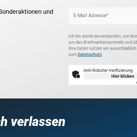
 Sonderaktionen und
E-Mail Adresse*
Ich bin damit einverstanden, von Bo
um das Briefmarkensammeln und über
Ihre Daten nutzen wir ausschließlic
zum
Datenschutz
.
Anti-Roboter-Verifizierung
Hier klicken
ch verlassen