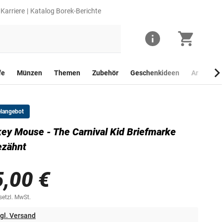
Karriere
Katalog Borek-Berichte
fe
Münzen
Themen
Zubehör
Geschenkideen
Anlagego
elangebot
ey Mouse - The Carnival Kid Briefmarke
ezähnt
5,00 €
esetzl. MwSt.
gl. Versand