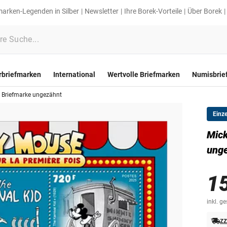
marken-Legenden in Silber
Newsletter
Ihre Borek-Vorteile
Über Borek
rbriefmarken
International
Wertvolle Briefmarken
Numisbrie
d Briefmarke ungezähnt
Einz
Mick
ung
1
inkl. g
zz