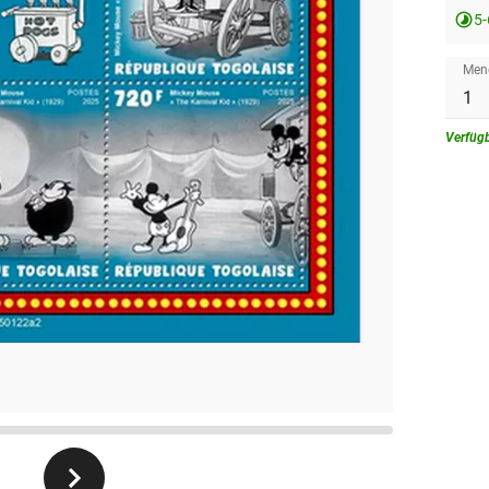
5
Men
Verfüg