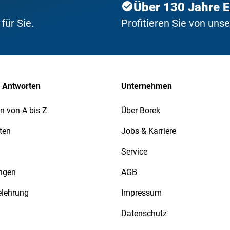
Über 130 Jahre 
ür Sie.
Profitieren Sie von uns
 Antworten
Unternehmen
n von A bis Z
Über Borek
ten
Jobs & Karriere
Service
ngen
AGB
elehrung
Impressum
Datenschutz