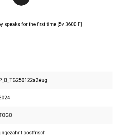
 speaks for the first time [5v 3600 F]
P_B_TG250122a2#ug
2024
TOGO
ungezähnt postfrisch