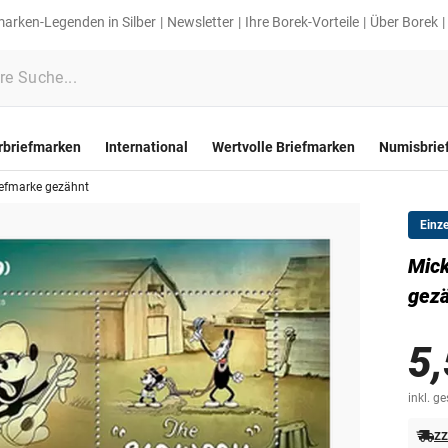
marken-Legenden in Silber
Newsletter
Ihre Borek-Vorteile
Über Borek
rbriefmarken
International
Wertvolle Briefmarken
Numisbrie
iefmarke gezähnt
Einz
Mick
gez
5,
inkl. g
zz