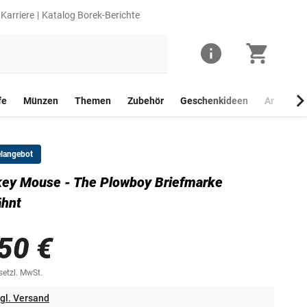
Karriere
Katalog Borek-Berichte
fe
Münzen
Themen
Zubehör
Geschenkideen
Anlagego
elangebot
ey Mouse - The Plowboy Briefmarke
ähnt
50 €
esetzl. MwSt.
gl. Versand