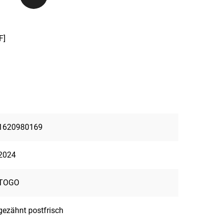
F]
1620980169
2024
TOGO
gezähnt postfrisch