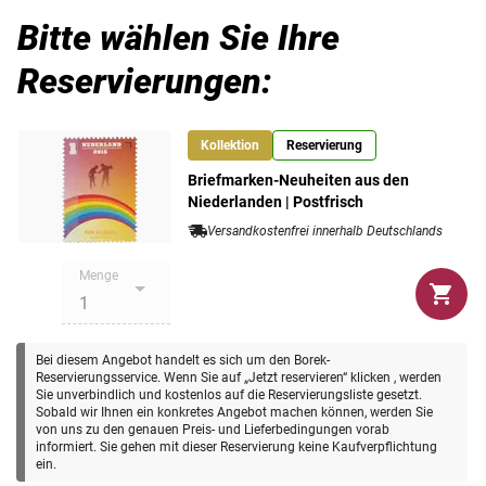
G_206100_206101_206
Bitte wählen Sie Ihre
In Holland finden wir die
Art.-Nr.
modernste Briefmarkengrafik
102
der Welt
. Die Postverwaltung hat auf diesem Gebiet mit
Reservierungen:
zeitgenössischen Künstlern
schon sehr viele Experimente
Ausgabeland
Niederlande
unternommen. Von der modernen Briefmarkengrafik
einmal abgesehen, ist die
Ausgabepolitik grundsolide
wie
Prägequalität /
Postfrisch, Gestempelt,
Kollektion
Reservierung
die niederländische Wirtschaft.
Erhaltung
Ersttagsbrief
Briefmarken-Neuheiten aus den
Postfrische und gestempelte Briefmarken-Neuheiten der
Niederlanden | Postfrisch
Niederlande erhalten Sie zu einem Durchschnittspreis von
Versandkostenfrei innerhalb Deutschlands
je 9,70 €. Ein Ersttagsbrief dieses Gebiets kostet Sie
Menge
durchschnittlich 12,00 €.
Die abgebildeten Briefmarken sind lediglich beispielhaft
für die Neuheiten der jeweiligen Länder. Die
Bei diesem Angebot handelt es sich um den Borek-
Briefmarken, die Sie in Ihren Lieferungen erhalten,
Reservierungsservice. Wenn Sie auf „Jetzt reservieren“ klicken , werden
Sie unverbindlich und kostenlos auf die Reservierungsliste gesetzt.
stehen uns zurzeit noch nicht zur Verfügung, da es sich
Sobald wir Ihnen ein konkretes Angebot machen können, werden Sie
um zukünftige Ausgaben handelt. Sie erhalten die
von uns zu den genauen Preis- und Lieferbedingungen vorab
informiert. Sie gehen mit dieser Reservierung keine Kaufverpflichtung
Neuausgaben in zweimonatlichen Lieferungen, um Porto
ein.
zu sparen. Die angegebenen Verkaufspreise sind