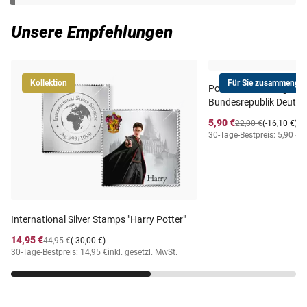
Unsere Empfehlungen
Kollektion
Für Sie zusammengest
Postfrischer Jahrgang
Bundesrepublik Deutsc
5,90 €
22,00 €
(-16,10 €)
30-Tage-Bestpreis: 5,90 €
i
International Silver Stamps "Harry Potter"
14,95 €
44,95 €
(-30,00 €)
30-Tage-Bestpreis: 14,95 €
inkl. gesetzl. MwSt.