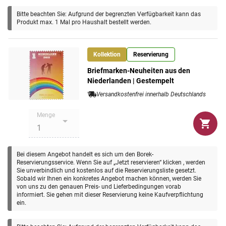
monatliche Durchschnittswerte, das heißt Ihre heutige
Bitte beachten Sie: Aufgrund der begrenzten Verfügbarkeit kann das
Bestellung entspricht einer Reservierung künftiger
Produkt max. 1 Mal pro Haushalt bestellt werden.
Neuausgaben.
Kollektion
Reservierung
Briefmarken-Neuheiten aus den
Hier erhalten Sie Informationen zu den aktuellen
Niederlanden | Gestempelt
Preisen!
Versandkostenfrei innerhalb Deutschlands
Menge
Bei diesem Angebot handelt es sich um den Borek-
Reservierungsservice. Wenn Sie auf „Jetzt reservieren“ klicken , werden
Sie unverbindlich und kostenlos auf die Reservierungsliste gesetzt.
Sobald wir Ihnen ein konkretes Angebot machen können, werden Sie
von uns zu den genauen Preis- und Lieferbedingungen vorab
informiert. Sie gehen mit dieser Reservierung keine Kaufverpflichtung
ein.