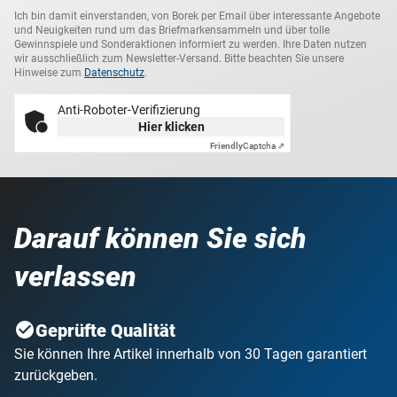
Ich bin damit einverstanden, von Borek per Email über interessante Angebote
und Neuigkeiten rund um das Briefmarkensammeln und über tolle
Gewinnspiele und Sonderaktionen informiert zu werden. Ihre Daten nutzen
wir ausschließlich zum Newsletter-Versand. Bitte beachten Sie unsere
Hinweise zum
Datenschutz
.
Anti-Roboter-Verifizierung
Hier klicken
Friendly
Captcha ⇗
Darauf können Sie sich
verlassen
Geprüfte Qualität
Sie können Ihre Artikel innerhalb von 30 Tagen garantiert
zurückgeben.