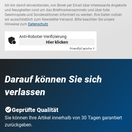
Ich bin damit einverstanden, von Borek per Email über interessante Angebote
und Neuigkeiten rund um das Briefmarkensammeln und über tolle
Gewinnspiele und Sonderaktionen informiert zu werden. Ihre Daten nutzen
wir ausschließlich zum Newsletter-Versand. Bitte beachten Sie unsere
Hinweise zum
Datenschutz
.
Anti-Roboter-Verifizierung
Hier klicken
Friendly
Captcha ⇗
Darauf können Sie sich
verlassen
Geprüfte Qualität
Sie können Ihre Artikel innerhalb von 30 Tagen garantiert
zurückgeben.