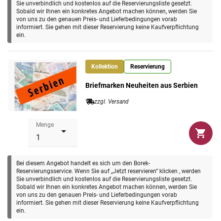
Sie unverbindlich und kostenlos auf die Reservierungsliste gesetzt.
kommenden Briefmarken Neuheiten aus Serbien.
Sie
Sobald wir Ihnen ein konkretes Angebot machen können, werden Sie
von uns zu den genauen Preis- und Lieferbedingungen vorab
haben die Wahl
: "Postfrisch", "Gestempelt" oder als
informiert. Sie gehen mit dieser Reservierung keine Kaufverpflichtung
"Ersttagsbrief"!
ein.
Der
monatliche Durchschnittspreis
des Neuheiten-Services
für Serbien beträgt ca.
3,40 €.
Kollektion
Reservierung
Briefmarken Neuheiten aus Serbien
zzgl. Versand
Menge
Bei diesem Angebot handelt es sich um den Borek-
Reservierungsservice. Wenn Sie auf „Jetzt reservieren“ klicken , werden
Sie unverbindlich und kostenlos auf die Reservierungsliste gesetzt.
Sobald wir Ihnen ein konkretes Angebot machen können, werden Sie
von uns zu den genauen Preis- und Lieferbedingungen vorab
informiert. Sie gehen mit dieser Reservierung keine Kaufverpflichtung
ein.