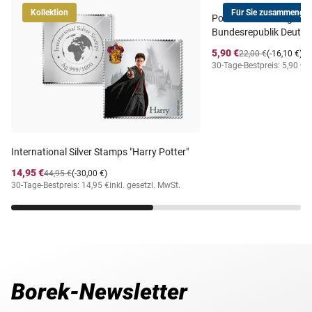
Kollektion
Für Sie zusammengest
Postfrischer Jahrgang
Bundesrepublik Deutsc
5,90 €
22,00 €
(-16,10 €)
30-Tage-Bestpreis: 5,90 €
i
International Silver Stamps "Harry Potter"
14,95 €
44,95 €
(-30,00 €)
30-Tage-Bestpreis: 14,95 €
inkl. gesetzl. MwSt.
Borek-Newsletter