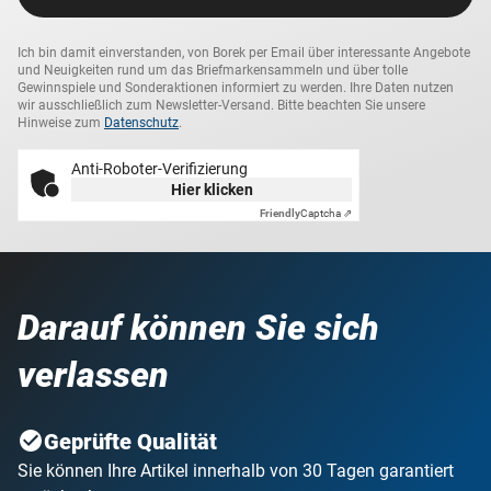
Ich bin damit einverstanden, von Borek per Email über interessante Angebote
und Neuigkeiten rund um das Briefmarkensammeln und über tolle
Gewinnspiele und Sonderaktionen informiert zu werden. Ihre Daten nutzen
wir ausschließlich zum Newsletter-Versand. Bitte beachten Sie unsere
Hinweise zum
Datenschutz
.
Anti-Roboter-Verifizierung
Hier klicken
Friendly
Captcha ⇗
Darauf können Sie sich
verlassen
Geprüfte Qualität
Sie können Ihre Artikel innerhalb von 30 Tagen garantiert