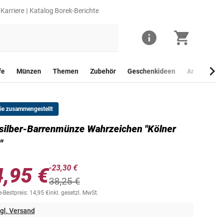
Karriere
Katalog Borek-Berichte
fe
Münzen
Themen
Zubehör
Geschenkideen
Anlagego
Sie zusammengestellt
silber-Barrenmünze Wahrzeichen "Kölner
"
-23,30 €
4,95 €
38,25 €
-Bestpreis: 14,95 €
inkl. gesetzl. MwSt.
gl. Versand