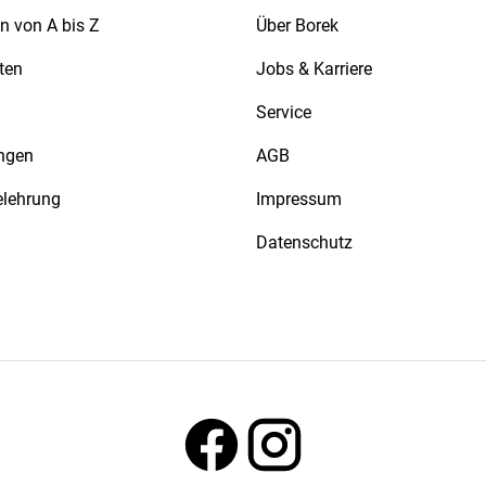
n von A bis Z
Über Borek
ten
Jobs & Karriere
Service
ngen
AGB
elehrung
Impressum
Datenschutz