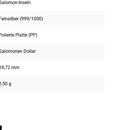
Salomon-Inseln
Feinsilber (999/1000)
Polierte Platte (PP)
Salomonen Dollar
18,72 mm
2,50 g
n