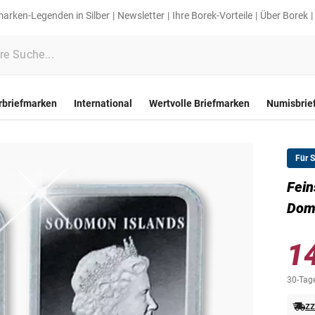
marken-Legenden in Silber
Newsletter
Ihre Borek-Vorteile
Über Borek
rbriefmarken
International
Wertvolle Briefmarken
Numisbrie
Für 
Fein
Dom
1
30-Tage
zz