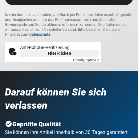
Ich bin damit einverstanden, von Borek per Email über interessante Angebote
und Neuigkeiten rund um das Briefmarkensammeln und über tolle
Gewinnspiele und Sonderaktionen informiert zu werden. Ihre Daten nutzen
wir ausschließlich zum Newsletter-Versand. Bitte beachten Sie unsere
Hinweise zum
Datenschutz
.
Anti-Roboter-Verifizierung
Hier klicken
Friendly
Captcha ⇗
Darauf können Sie sich
verlassen
Geprüfte Qualität
Sie können Ihre Artikel innerhalb von 30 Tagen garantiert