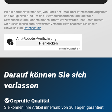
Ich bin damit einverstanden, von Borek per Email über interessante Angebote
und Neuigkeiten rund um das Briefmarkensammeln und über tolle
Gewinnspiele und Sonderaktionen informiert zu werden. Ihre Daten nutzen
wir ausschließlich zum Newsletter-Versand. Bitte beachten Sie unsere
Hinweise zum
Datenschutz
.
Anti-Roboter-Verifizierung
Hier klicken
Friendly
Captcha ⇗
Darauf können Sie sich
verlassen
Geprüfte Qualität
Sie können Ihre Artikel innerhalb von 30 Tagen garantiert