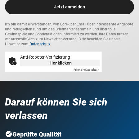
Jetzt anmelden
Ich bin damit einverstanden, von Borek per Email über interessante Angebote
und Neuigkeiten rund um das Briefmarkensammeln und über tolle
Gewinnspiele und Sonderaktionen informiert zu werden. Ihre Daten nutzen
wir ausschließlich zum Newsletter-Versand. Bitte beachten Sie unsere
Hinweise zum
Datenschutz
.
Anti-Roboter-Verifizierung
Hier klicken
Friendly
Captcha ⇗
Darauf können Sie sich
verlassen
Geprüfte Qualität