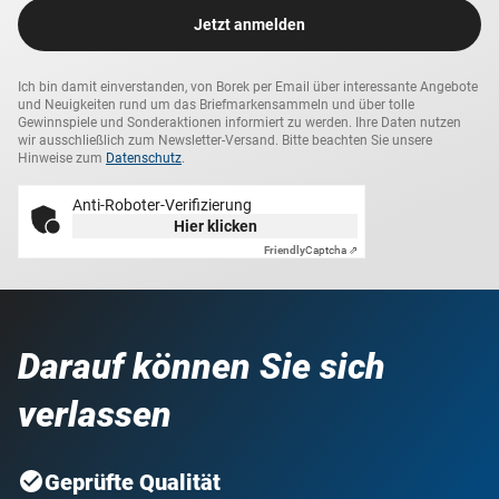
Jetzt anmelden
Ich bin damit einverstanden, von Borek per Email über interessante Angebote
und Neuigkeiten rund um das Briefmarkensammeln und über tolle
Gewinnspiele und Sonderaktionen informiert zu werden. Ihre Daten nutzen
wir ausschließlich zum Newsletter-Versand. Bitte beachten Sie unsere
Hinweise zum
Datenschutz
.
Anti-Roboter-Verifizierung
Hier klicken
Friendly
Captcha ⇗
Darauf können Sie sich
verlassen
Geprüfte Qualität