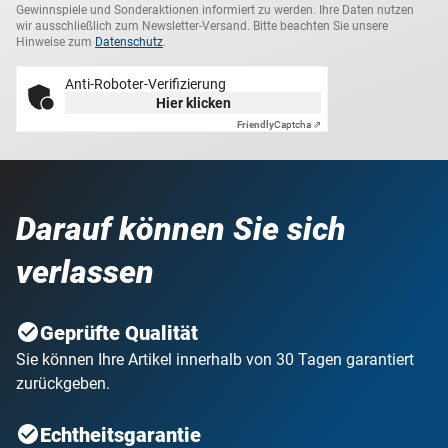
Gewinnspiele und Sonderaktionen informiert zu werden. Ihre Daten nutzen
wir ausschließlich zum Newsletter-Versand. Bitte beachten Sie unsere
Hinweise zum
Datenschutz
.
Anti-Roboter-Verifizierung
Hier klicken
Friendly
Captcha ⇗
Darauf können Sie sich
verlassen
Geprüfte Qualität
Sie können Ihre Artikel innerhalb von 30 Tagen garantiert
zurückgeben.
Echtheitsgarantie