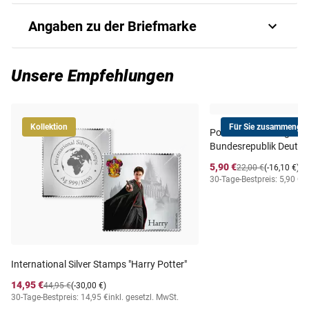
Disney Cartoons, The Skeleton dance [s/s 3600 F]
Angaben zu der Briefmarke
Art.-Nr.
1620980458
Unsere Empfehlungen
Ausgabejahr
2024
Kollektion
Für Sie zusammengest
Postfrischer Jahrgang
Ausgabeland
TOGO
Bundesrepublik Deutsc
5,90 €
22,00 €
(-16,10 €)
Prägequalität /
30-Tage-Bestpreis: 5,90 €
i
gezähnt postfrisch
Erhaltung
International Silver Stamps "Harry Potter"
14,95 €
44,95 €
(-30,00 €)
30-Tage-Bestpreis: 14,95 €
inkl. gesetzl. MwSt.