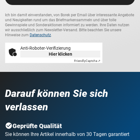
Ich bin damit einverstanden, von Borek per Email über interessante Angebote
und Neuigkeiten rund um das Briefmarkensammeln und über tolle
Gewinnspiele und Sonderaktionen informiert zu werden. Ihre Daten nutzen
wir ausschließlich zum Newsletter-Versand. Bitte beachten Sie unsere
Hinweise zum
Datenschutz
.
Anti-Roboter-Verifizierung
Hier klicken
Friendly
Captcha ⇗
Darauf können Sie sich
verlassen
Geprüfte Qualität
Sie können Ihre Artikel innerhalb von 30 Tagen garantiert