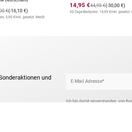
 Jahrgang 1961 der
»Die Briefmarken der Freien Stadt
ik Deutschland
14,95 €
44,95 €
(-30,00 €)
00 €
(-16,10 €)
30-Tage-Bestpreis: 14,95 €
inkl. gesetzl
is: 5,90 €
inkl. gesetzl. MwSt.
 Sonderaktionen und
E-Mail Adresse*
Ich bin damit einverstanden, von Bo
um das Briefmarkensammeln und über
Ihre Daten nutzen wir ausschließlic