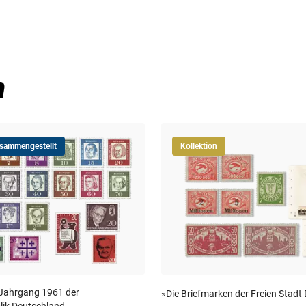
5-6 Wochen
n
usammengestellt
Kollektion