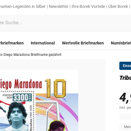
marken-Legenden in Silber
Newsletter
Ihre Borek-Vorteile
Über Borek
rbriefmarken
International
Wertvolle Briefmarken
Numisbrie
 to Diego Maradona Briefmarke gezähnt
Einz
Trib
4,
inkl. g
zz
5