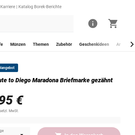
Karriere
Katalog Borek-Berichte
fe
Münzen
Themen
Zubehör
Geschenkideen
Anlagego
elangebot
ute to Diego Maradona Briefmarke gezähnt
95 €
esetzl. MwSt.
gl. Versand
-6 Wochen