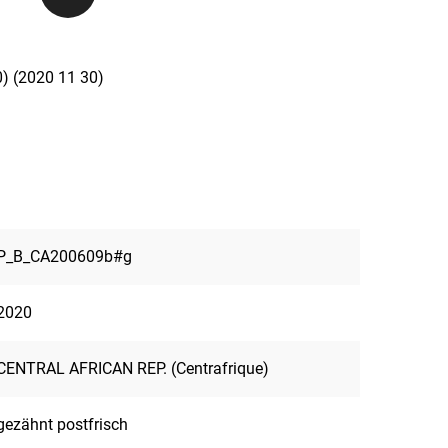
) (2020 11 30)
P_B_CA200609b#g
2020
CENTRAL AFRICAN REP. (Centrafrique)
gezähnt postfrisch