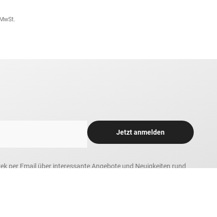
 Danzig«
. MwSt.
Jetzt anmelden
rek per Email über interessante Angebote und Neuigkeiten rund
 tolle Gewinnspiele und Sonderaktionen informiert zu werden.
h zum Newsletter-Versand. Bitte beachten Sie unsere Hinweise