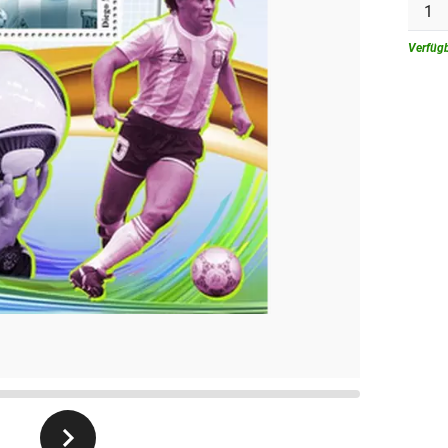
Men
Verfüg