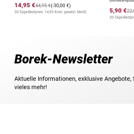
Postfrischer
International Silver Stamps "Harry Potter"
Bundesrepubl
14,95 €
44,95 €
(-30,00 €)
5,90 €
22,
30-Tage-Bestpreis: 14,95 €
inkl. gesetzl. MwSt.
30-Tage-Bestpre
Borek-Newsletter
Aktuelle Informationen, exklusive Angebote,
vieles mehr!