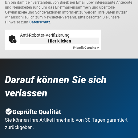
Ich bin damit einverstanden, von Borek per Email über interessante Angebote
und Neuigkeiten rund um das Briefmarkensammeln und über tolle
Gewinnspiele und Sonderaktionen informiert zu werden. Ihre Daten nutzen
wir ausschließlich zum Newsletter-Versand. Bitte beachten Sie unsere
Hinweise zum
Datenschutz
.
Anti-Roboter-Verifizierung
Hier klicken
Friendly
Captcha ⇗
Darauf können Sie sich
verlassen
Geprüfte Qualität
Sie können Ihre Artikel innerhalb von 30 Tagen garantiert
zurückgeben.