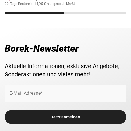
Michel-Nr.
12
30-Tage-Bestpreis: 14,95 €
inkl. gesetzl. MwSt.
Borek-Newsletter
Aktuelle Informationen, exklusive Angebote,
Sonderaktionen und vieles mehr!
E-Mail Adresse*
Jetzt anmelden