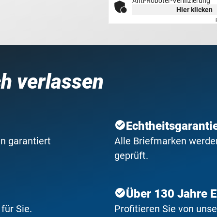
Anti-Roboter-Verifizierung
Hier klicken
ch verlassen
Echtheitsgaranti
n garantiert
Alle Briefmarken werden
geprüft.
Über 130 Jahre 
ür Sie.
Profitieren Sie von uns