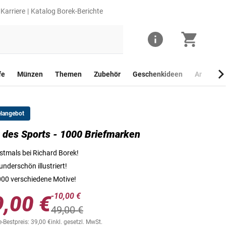
Karriere
Katalog Borek-Berichte
fe
Münzen
Themen
Zubehör
Geschenkideen
Anlagego
elangebot
 des Sports - 1000 Briefmarken
stmals bei Richard Borek!
nderschön illustriert!
00 verschiedene Motive!
-10,00 €
9,00 €
49,00 €
-Bestpreis: 39,00 €
inkl. gesetzl. MwSt.