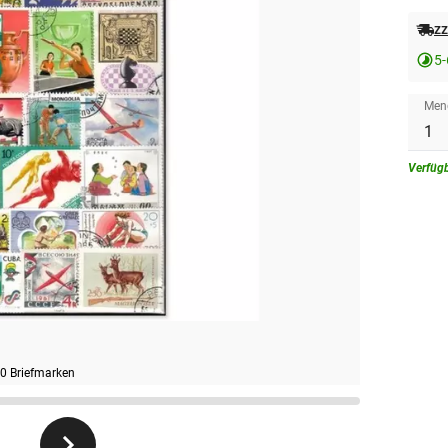
zz
5
Men
Verfüg
00 Briefmarken