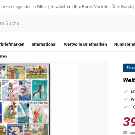
marken-Legenden in Silber
Newsletter
Ihre Borek-Vorteile
Über Borek
rbriefmarken
International
Wertvolle Briefmarken
Numisbrie
arken
Einz
Welt
Er
Wu
10
3
30-Tage