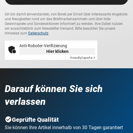
Ich bin damit einverstanden, von Borek per Email über interessante Angebote
und Neuigkeiten rund um das Briefmarkensammeln und über tolle
Gewinnspiele und Sonderaktionen informiert zu werden. Ihre Daten nutzen
wir ausschließlich zum Newsletter-Versand. Bitte beachten Sie unsere
Hinweise zum
Datenschutz
.
Anti-Roboter-Verifizierung
Hier klicken
Friendly
Captcha ⇗
Darauf können Sie sich
verlassen
Geprüfte Qualität
Sie können Ihre Artikel innerhalb von 30 Tagen garantiert