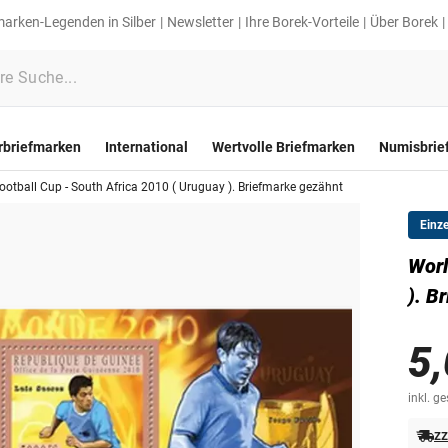
marken-Legenden in Silber
Newsletter
Ihre Borek-Vorteile
Über Borek
rbriefmarken
International
Wertvolle Briefmarken
Numisbrie
ootball Cup - South Africa 2010 ( Uruguay ). Briefmarke gezähnt
Einz
Worl
). B
5,
inkl. g
zz