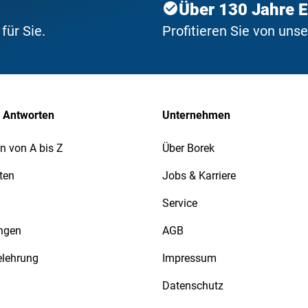
Über 130 Jahre 
ür Sie.
Profitieren Sie von uns
 Antworten
Unternehmen
n von A bis Z
Über Borek
ten
Jobs & Karriere
Service
ngen
AGB
elehrung
Impressum
Datenschutz