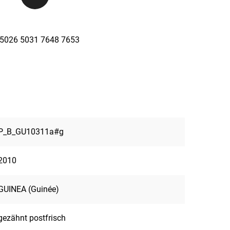
a 5026 5031 7648 7653
P_B_GU10311a#g
2010
GUINEA (Guinée)
gezähnt postfrisch