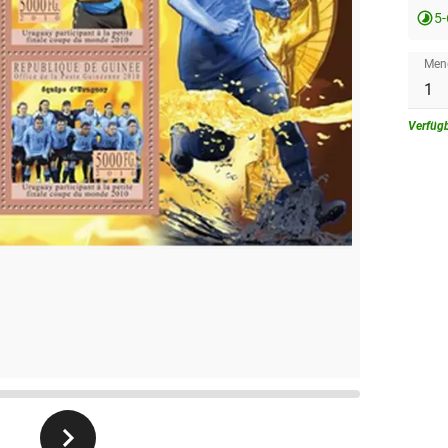
5
Men
Verfüg