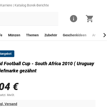
Karriere
Katalog Borek-Berichte
fe
Münzen
Themen
Zubehör
Geschenkideen
Anlagego
elangebot
d Football Cup - South Africa 2010 ( Uruguay
riefmarke gezähnt
04 €
esetzl. MwSt.
gl. Versand