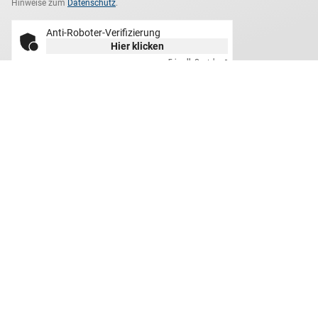
wir ausschließlich zum Newsletter-Versand. Bitte beachten Sie unsere
Hinweise zum
Datenschutz
.
Anti-Roboter-Verifizierung
Hier klicken
Friendly
Captcha ⇗
Darauf können Sie sich
verlassen
Geprüfte Qualität
Sie können Ihre Artikel innerhalb von 30 Tagen garantiert
zurückgeben.
Echtheitsgarantie
Alle Briefmarken werden von Experten auf Echtheit und