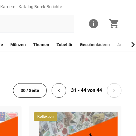
Karriere
Katalog Borek-Berichte
fe
Münzen
Themen
Zubehör
Geschenkideen
Anlagego
31 - 44 von 44
30 / Seite
Kollektion