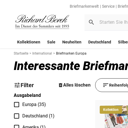
Briefmarkenwelt
Service
Brief
Kollektionen
Sale
Neuheiten
Deutschland
Silbe
Startseite
>
International
>
Briefmarken Europa
Interessante Briefma
Filter
Alles löschen
Reihenfol
Ausgabeland
Europa (35)
Kollektion
Deutschland (1)
Amerika (1)