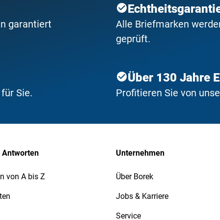
Echtheitsgaranti
n garantiert
Alle Briefmarken werden
geprüft.
Über 130 Jahre 
ür Sie.
Profitieren Sie von uns
 Antworten
Unternehmen
n von A bis Z
Über Borek
ten
Jobs & Karriere
Service