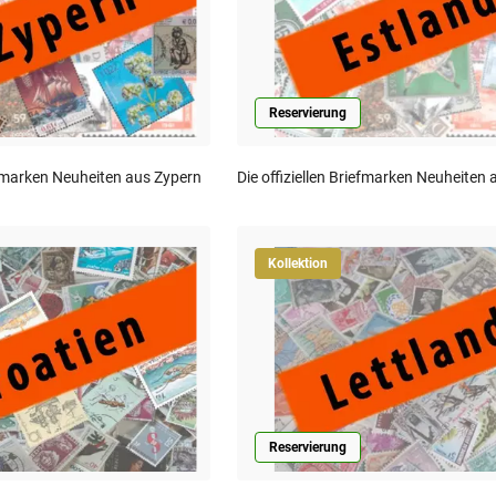
Reservierung
iefmarken Neuheiten aus Zypern
Die offiziellen Briefmarken Neuheiten 
Kollektion
Reservierung