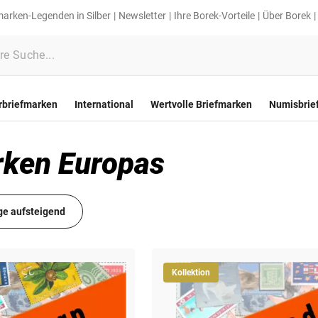
marken-Legenden in Silber
Newsletter
Ihre Borek-Vorteile
Über Borek
rbriefmarken
International
Wertvolle Briefmarken
Numisbrie
rken Europas
ge aufsteigend
Kollektion