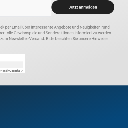
Jetzt anmelden
rek per Email über interessante Angebote und Neuigkeiten rund
 tolle Gewinnspiele und Sonderaktionen informiert zu werden.
h zum Newsletter-Versand. Bitte beachten Sie unsere Hinweise
Friendly
Captcha ⇗