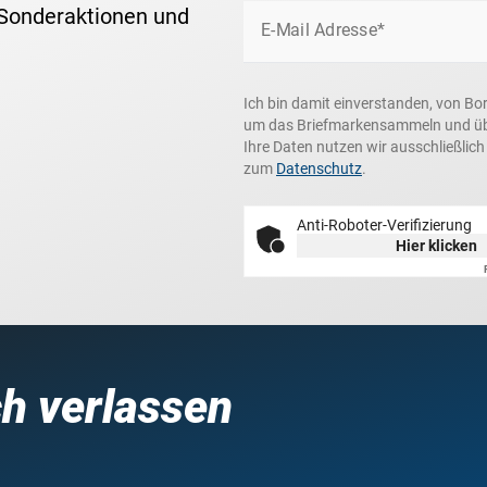
 Sonderaktionen und
E-Mail Adresse*
Ich bin damit einverstanden, von Bo
um das Briefmarkensammeln und über
Ihre Daten nutzen wir ausschließlic
zum
Datenschutz
.
Anti-Roboter-Verifizierung
Hier klicken
ch verlassen