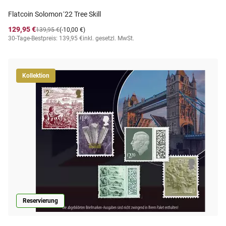
Flatcoin Solomon´22 Tree Skill
129,95 €
139,95 €
(-10,00 €)
30-Tage-Bestpreis: 139,95 €
inkl. gesetzl. MwSt.
Kollektion
Reservierung