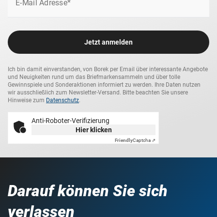
E-Mail Adresse*
Jetzt anmelden
Ich bin damit einverstanden, von Borek per Email über interessante Angebote
und Neuigkeiten rund um das Briefmarkensammeln und über tolle
Gewinnspiele und Sonderaktionen informiert zu werden. Ihre Daten nutzen
wir ausschließlich zum Newsletter-Versand. Bitte beachten Sie unsere
Hinweise zum
Datenschutz
.
Anti-Roboter-Verifizierung
Hier klicken
Friendly
Captcha ⇗
Darauf können Sie sich
verlassen